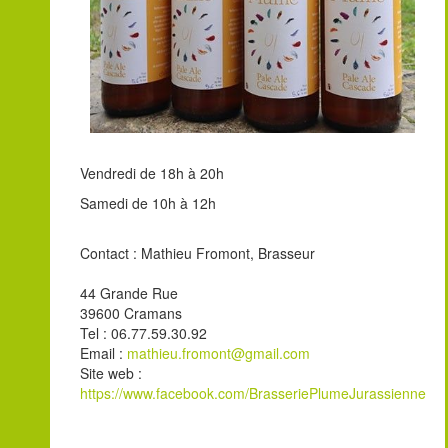
Vendredi de 18h à 20h
Samedi de 10h à 12h
Contact : Mathieu Fromont, Brasseur
44 Grande Rue
39600 Cramans
Tel : 06.77.59.30.92
Email :
mathieu.fromont@gmail.com
Site web :
https://www.facebook.com/BrasseriePlumeJurassienne
Leaflet
| ©
OpenStreetMap
contributors