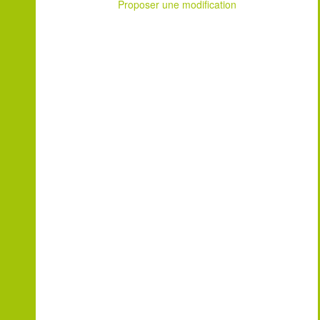
Proposer une modification
Leaflet
| ©
OpenStreetMap
contributors