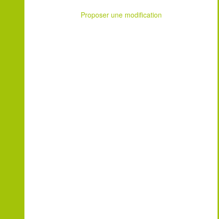
Proposer une modification
Leaflet
| ©
OpenStreetMap
contributors