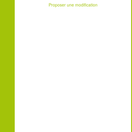
Proposer une modification
Leaflet
| ©
OpenStreetMap
contributors