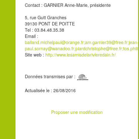
Contact : GARNIER Anne-Marie, présidente
5, rue Gutt Granches
39130 PONT DE POITTE
Tel : 03.84.48.35.38
Email :
balland.michelpaul@orange.fr;am.garnier39@free.fr;jean-
paul.sornay@wanadoo.fr;piardchristophe@free.fr;tos.phi
Site web :
http://www.lesamisdelarivieredain.fr/
Données transmises par :
Actualisée le : 26/08/2016
Proposer une modification
Leaflet
| ©
OpenStreetMap
contributors