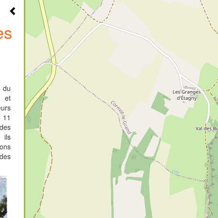
es
s du
 et
urs
e 11
 des
 ils
hons
 des