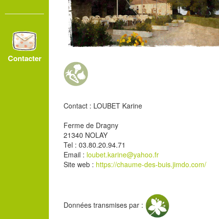
Contacter
Contact : LOUBET Karine
Ferme de Dragny
21340 NOLAY
Tel : 03.80.20.94.71
Email :
loubet.karine@yahoo.fr
Site web :
https://chaume-des-buis.jimdo.com/
Données transmises par :