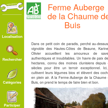
Ferme Auberge
de la Chaume d
Buis
Localisation
Dans ce petit coin de paradis, perché au-dessu
vignoble des Hautes-Côtes de Beaune, Karine
Olivier accueillent les amoureux de save
authentiques et inoubliables. Un havre de paix d
Rechercher
hectares, connu des moines clunisiens depuis
siècles pour être un terroir exceptionnel. Ici,
cultivent leurs légumes bios et élèvent des coc
en plein air. A la Ferme-Auberge de la Chaume
Catégories
Buis, on prend le temps de faire bien et bon.
Participer