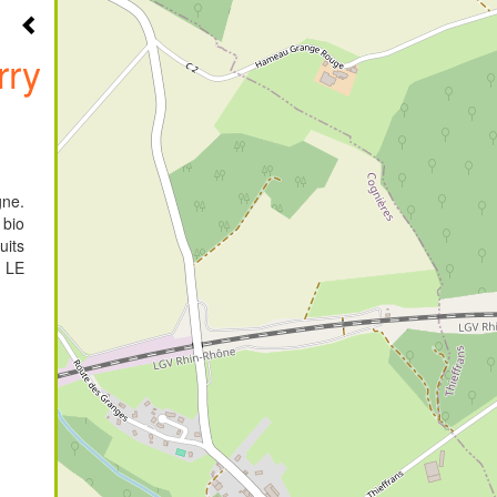
rry
ne.
 bio
its
. LE