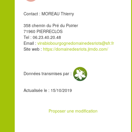
Contact : MOREAU Thierry
358 chemin du Pré du Poirier
71960 PIERRECLOS
Tel : 06.23.40.20.48
Email :
vinsbiobourgognedomainedesriots@sfr.fr
Site web :
https://domainedesriots.jimdo.com/
Données transmises par :
Actualisée le : 15/10/2019
Proposer une modification
Leaflet
| ©
OpenStreetMap
contributors