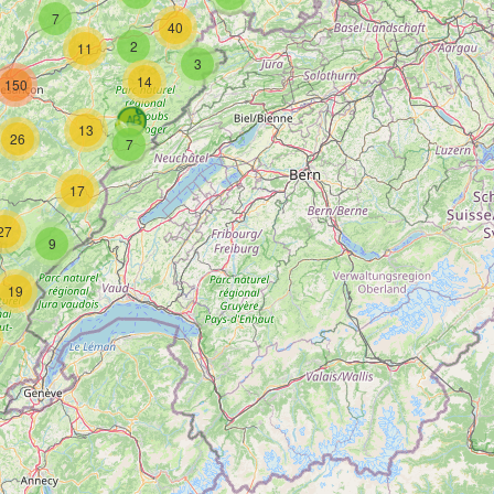
7
40
2
11
3
14
150
13
26
7
17
27
9
19