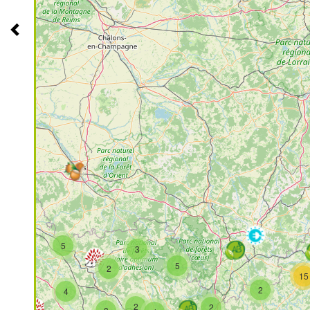
4
5
3
21
5
2
15
2
4
2
2