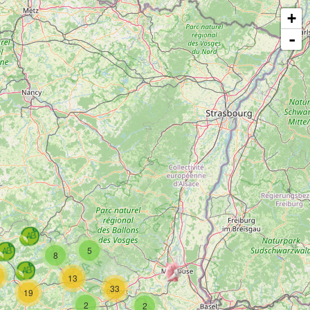
+
-
5
8
13
33
19
2
2