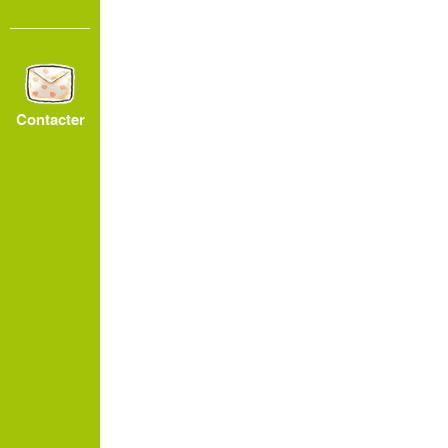
28
26
8
5
6
Contacter
24
6
16
8