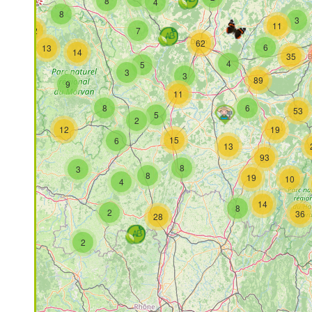
8
4
4
8
3
11
12
7
62
6
13
14
4
35
4
5
3
3
89
9
14
11
8
6
53
5
2
2
12
19
15
6
13
4
93
8
3
8
19
10
4
14
8
2
36
28
2